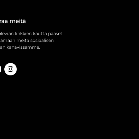
raa meitä
olevian linkkien kautta pääset
aamaan meitä sosiaalisen
an kanavissamme.