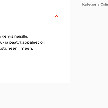
Kategoria
Col
kehys naisille.
tu- ja päätykappaleet on
nostuneen ilmeen.