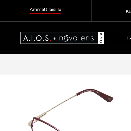
Ammattilaisille
Ku
K