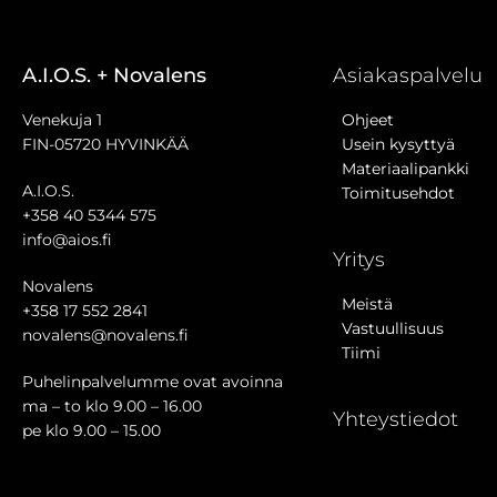
A.I.O.S. + Novalens
Asiakaspalvelu
Venekuja 1
Ohjeet
FIN-05720 HYVINKÄÄ
Usein kysyttyä
Materiaalipankki
A.I.O.S.
Toimitusehdot
+358 40 5344 575
info@aios.fi
Yritys
Novalens
Meistä
+358 17 552 2841
Vastuullisuus
novalens@novalens.fi
Tiimi
Puhelinpalvelumme ovat avoinna
ma – to klo 9.00 – 16.00
Yhteystiedot
pe klo 9.00 – 15.00