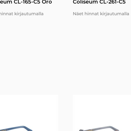
seum CL-165-C5 Oro
Coliseum CL-261-C5
hinnat kirjautumalla
Näet hinnat kirjautumalla