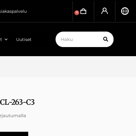
siakaspalvelu
0
t
Uutiset
 CL-263-C3
irjautumalla