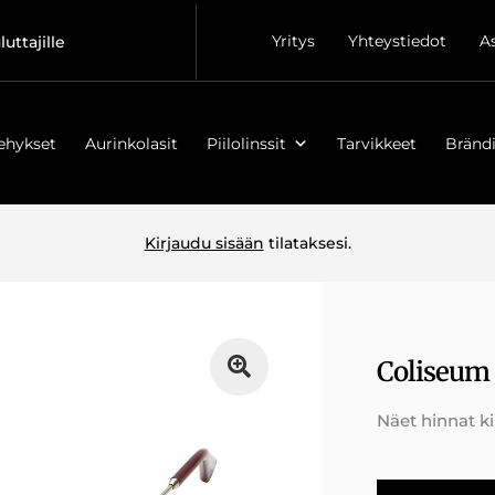
Yritys
Yhteystiedot
A
luttajille
ehykset
Aurinkolasit
Piilolinssit
Tarvikkeet
Brändi
Kirjaudu sisään
tilataksesi.
Coliseum
Näet hinnat k