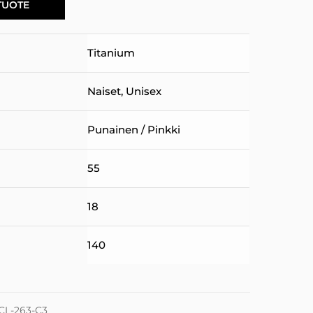
TUOTE
Titanium
Naiset
,
Unisex
Punainen / Pinkki
55
18
140
CL-263-C3