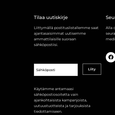
Tilaa uutiskirje
Seu
Liittymällä postituslistallemme saat
Alla 
ajantasaisimmat uutisemme
seur
ammattilaisille suoraan
medi
sähköpostiisi.
Sähköposti
(Pakollinen)
Käytämme antamaasi
sähköpostiosoitetta vain
ajankohtaisista kampanjoista,
uutuustuotteista ja tarjouksista
tiedottamiseen.