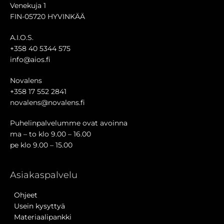
Venekuja 1
FIN-05720 HYVINKÄÄ
A.I.O.S.
+358 40 5344 575
info@aios.fi
Novalens
+358 17 552 2841
novalens@novalens.fi
Puhelinpalvelumme ovat avoinna
ma – to klo 9.00 – 16.00
pe klo 9.00 – 15.00
Asiakaspalvelu
Ohjeet
Usein kysyttyä
Materiaalipankki