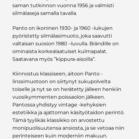
saman tutkinnon vuonna 1956 ja valmisti
silmälaseja samalla tavalla.
Panto on ikoninen 1930- ja 1960 -lukujen
pyöristetty silmälasimuoto, joka saavutti
valtaisan suosion 1980 –luvulla. Brändille on
ominaista korkealaatuiset kulmapalat.
Saatavana myös ”kippura-aisoilla”.
Kiinnostus klassiseen, aitoon Panto -
linssimuotoon on siirtynyt sukupolvelta
toiselle ja nyt se on herätetty jälleen henkiin
vuosikymmenten poissaolon jälkeen.
Pantossa yhdistyy vintage -kehyksien
estetiikka ja ajattoman käsityötaidon perintö.
Tämä tyylikäs klassikko on arvostettu
monipuolisuutensa ansiosta, ja se vetoaa niin
perinteiseen kuin moderniin makuun.