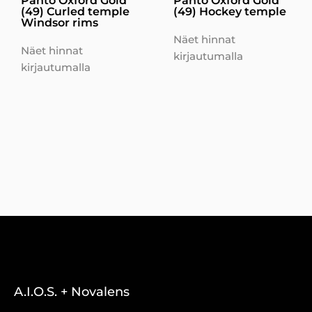
Panto Oxford Gold
Panto Oxford Gold
(49) Curled temple
(49) Hockey temple
Windsor rims
Näet hinnat
Näet hinnat
kirjautumalla
kirjautumalla
A.I.O.S. + Novalens