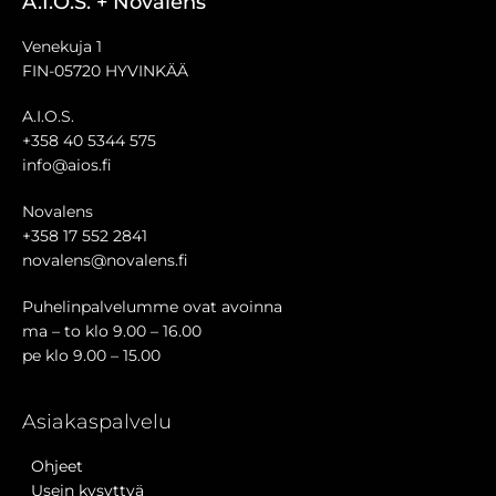
A.I.O.S. + Novalens
Venekuja 1
FIN-05720 HYVINKÄÄ
A.I.O.S.
+358 40 5344 575
info@aios.fi
Novalens
+358 17 552 2841
novalens@novalens.fi
Puhelinpalvelumme ovat avoinna
ma – to klo 9.00 – 16.00
pe klo 9.00 – 15.00
Asiakaspalvelu
Ohjeet
Usein kysyttyä