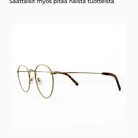
Saattaisit myös pitää näistä tuotteista