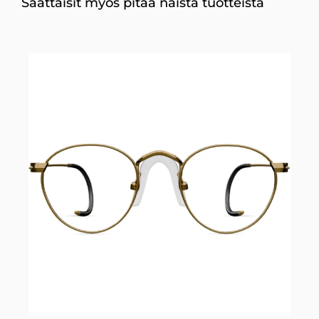
Saattaisit myös pitää näistä tuotteista