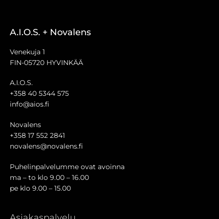
A.I.O.S. + Novalens
Venekuja 1
FIN-05720 HYVINKÄÄ
A.I.O.S.
+358 40 5344 575
info@aios.fi
Novalens
+358 17 552 2841
novalens@novalens.fi
Puhelinpalvelumme ovat avoinna
ma – to klo 9.00 – 16.00
pe klo 9.00 – 15.00
Asiakaspalvelu