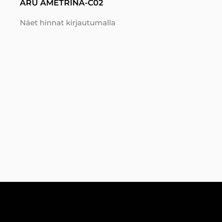
ARU AMETRINA-C02
Näet hinnat kirjautumalla