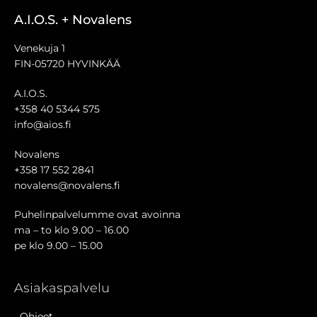
A.I.O.S. + Novalens
Venekuja 1
FIN-05720 HYVINKÄÄ
A.I.O.S.
+358 40 5344 575
info@aios.fi
Novalens
+358 17 552 2841
novalens@novalens.fi
Puhelinpalvelumme ovat avoinna
ma – to klo 9.00 – 16.00
pe klo 9.00 – 15.00
Asiakaspalvelu
Ohjeet