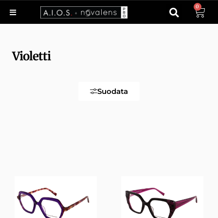
0
Violetti
Suodata