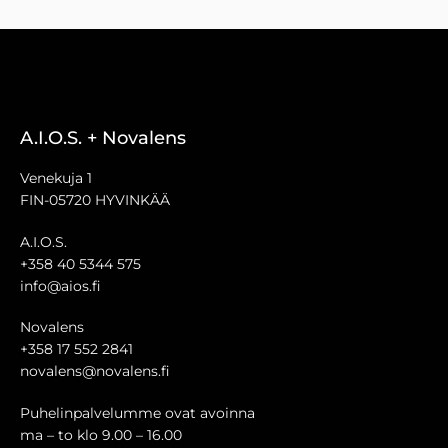
A.I.O.S. + Novalens
Venekuja 1
FIN-05720 HYVINKÄÄ
A.I.O.S.
+358 40 5344 575
info@aios.fi
Novalens
+358 17 552 2841
novalens@novalens.fi
Puhelinpalvelumme ovat avoinna
ma – to klo 9.00 – 16.00