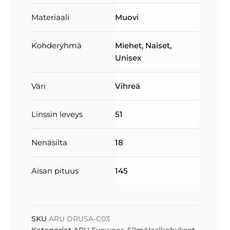
Materiaali
Muovi
Kohderyhmä
Miehet
,
Naiset
,
Unisex
Väri
Vihreä
Linssin leveys
51
Nenäsilta
18
Aisan pituus
145
SKU
ARU DRUSA-C03
Kategoriat
ARU Eyewear
,
Silmälasikehykset