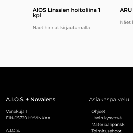
AIOS Linssien hoitoliina 1
ARU 
kpl
Näet 
Näet hinnat kirjautumalla
A.I.O.S. + Novalens
Asiakaspalvelu
Venekuja 1
Ohjeet
FIN-05720 HYVINKÄÄ
Usein kysyttyä
Materiaalipankki
A.I.O.S.
Toimitusehdot