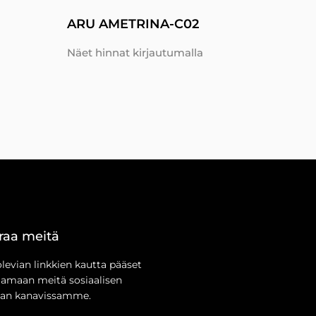
ARU AMETRINA-C02
Näet hinnat kirjautumalla
raa meitä
olevian linkkien kautta pääset
aamaan meitä sosiaalisen
an kanavissamme.