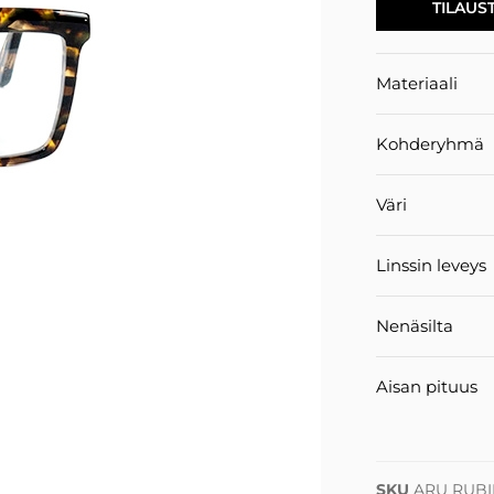
TILAUS
Materiaali
Kohderyhmä
Väri
Linssin leveys
Nenäsilta
Aisan pituus
SKU
ARU RUBI