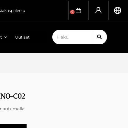
siakaspalvelu
0
t
Uutiset
INO-C02
irjautumalla