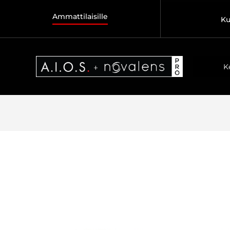
Ammattilaisille
Ku
K