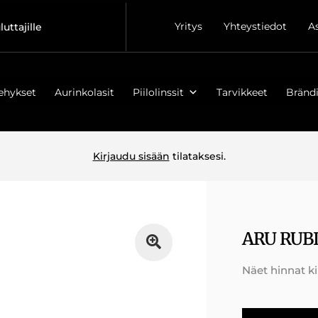
Yritys
Yhteystiedot
A
luttajille
ehykset
Aurinkolasit
Piilolinssit
Tarvikkeet
Brändi
Kirjaudu sisään
tilataksesi.
ARU RUB
Näet hinnat k