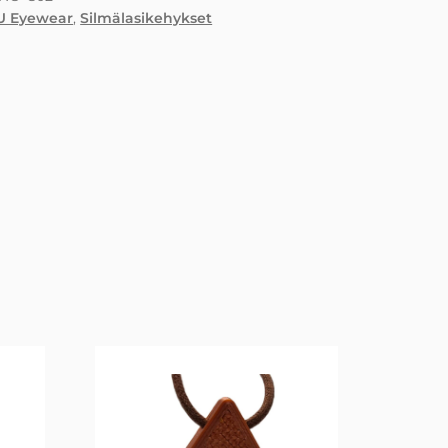
U Eyewear
,
Silmälasikehykset