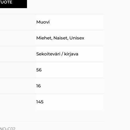
TUOTE
Muovi
Miehet
,
Naiset
,
Unisex
Sekoiteväri / kirjava
56
16
145
NO-C02