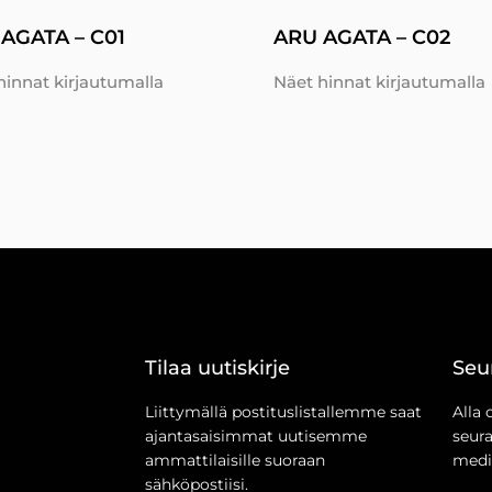
AGATA – C01
ARU AGATA – C02
hinnat kirjautumalla
Näet hinnat kirjautumalla
Tilaa uutiskirje
Seu
Liittymällä postituslistallemme saat
Alla 
ajantasaisimmat uutisemme
seur
ammattilaisille suoraan
medi
sähköpostiisi.