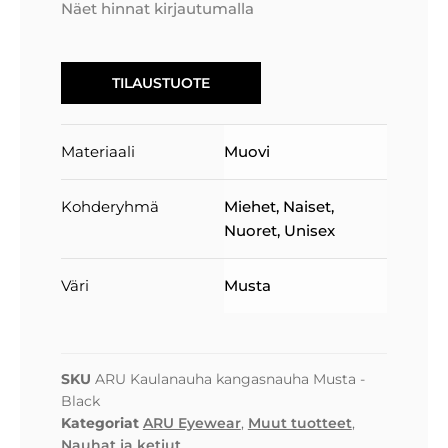
Näet hinnat kirjautumalla
TILAUSTUOTE
Materiaali
Muovi
Kohderyhmä
Miehet
,
Naiset
,
Nuoret
,
Unisex
Väri
Musta
SKU
ARU Kaulanauha kangasnauha Musta -
Black
Kategoriat
ARU Eyewear
,
Muut tuotteet
,
Nauhat ja ketjut