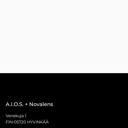
A.I.O.S. + Novalens
Venekuja 1
FIN-05720 HYVINKÄÄ