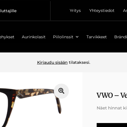
Yritys
Yhteystiedot
A
luttajille
ehykset
Aurinkolasit
Piilolinssit
Tarvikkeet
Brändi
Kirjaudu sisään
tilataksesi.
VWO – Ve
Näet hinnat k