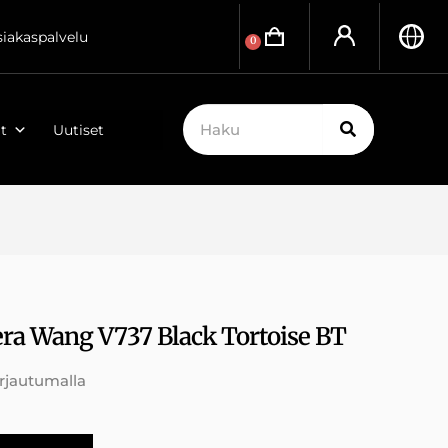
siakaspalvelu
0
t
Uutiset
ra Wang V737 Black Tortoise BT
irjautumalla