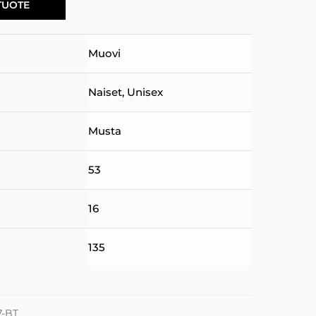
TUOTE
Muovi
Naiset
,
Unisex
Musta
53
16
135
-BT