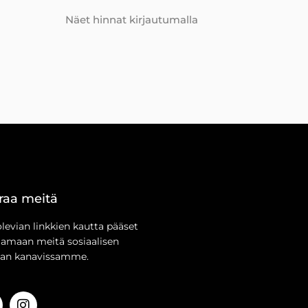
Näet hinnat kirjautumalla
raa meitä
olevian linkkien kautta pääset
aamaan meitä sosiaalisen
an kanavissamme.