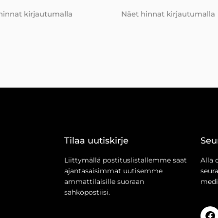
hinnat kirjautumalla
Näet hinnat kirjautumalla
Tilaa uutiskirje
Seu
Liittymällä postituslistallemme saat
Alla 
ajantasaisimmat uutisemme
seur
ammattilaisille suoraan
medi
sähköpostiisi.