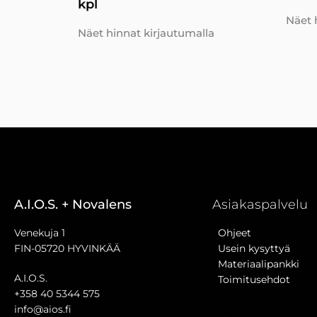
kpl
Näet 
Näet hinnat kirjautumalla
A.I.O.S. + Novalens
Asiakaspalvelu
Venekuja 1
Ohjeet
FIN-05720 HYVINKÄÄ
Usein kysyttyä
Materiaalipankki
A.I.O.S.
Toimitusehdot
+358 40 5344 575
info@aios.fi