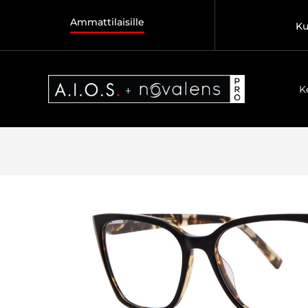
Ammattilaisille
Ku
K