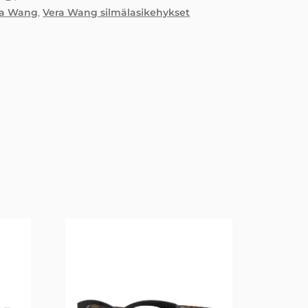
ra Wang
,
Vera Wang silmälasikehykset