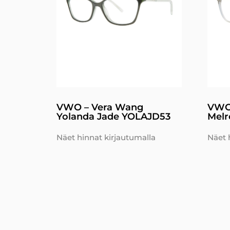
VWO – Vera Wang
VWO
Yolanda Jade YOLAJD53
Melr
Näet hinnat kirjautumalla
Näet 