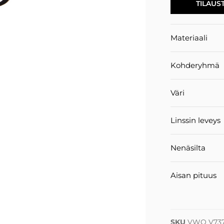
TILAUS
Materiaali
Kohderyhmä
Väri
Linssin leveys
Nenäsilta
Aisan pituus
SKU
VWO V737