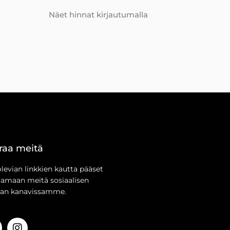
Näet hinnat kirjautumalla
raa meitä
olevian linkkien kautta pääset
aamaan meitä sosiaalisen
an kanavissamme.