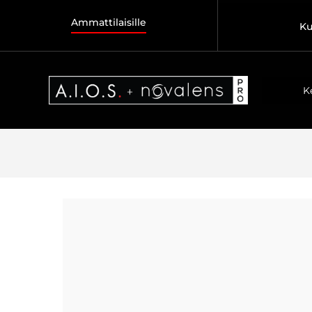
Ammattilaisille
Ku
K