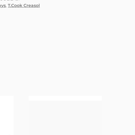
hys
,
T.Cook Creasol