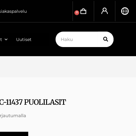
siakaspalvelu
0
t
Uutiset
C-11437 PUOLILASIT
irjautumalla