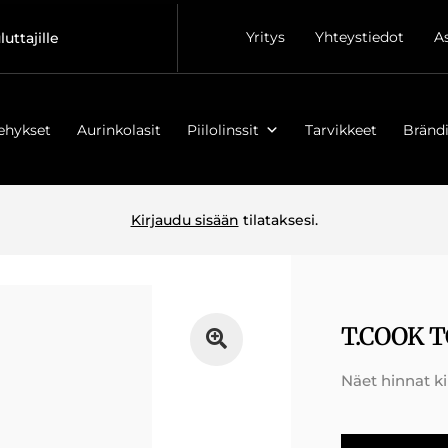
Yritys
Yhteystiedot
A
luttajille
ehykset
Aurinkolasit
Piilolinssit
Tarvikkeet
Brändi
Kirjaudu sisään
tilataksesi.
T.COOK T
Näet hinnat k