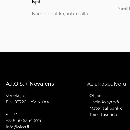
kpl
Näet 
Näet hinnat kirjautumalla
A.I.O.S. + Novalens
Asiakaspalvelu
Venekuja 1
Ohjeet
FIN-05720 HYVINKÄÄ
Usein kysyttyä
Materiaalipankki
A.I.O.S.
Toimitusehdot
+358 40 5344 575
info@aios.fi