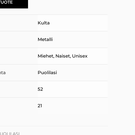
TUOTE
Kulta
Metalli
Miehet
,
Naiset
,
Unisex
nta
Puolilasi
52
21
PUOLILASI