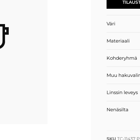
TILAUS
Väri
Materiaali
Kohderyhmä
Muu hakuvali
Linssin leveys
Nenäsilta
SKU
TC-11437 