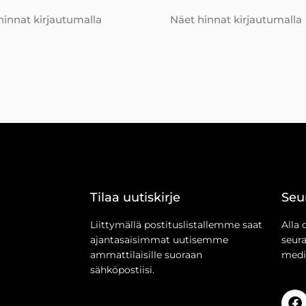
hinnat kirjautumalla
Näet hinnat kirjautumalla
Tilaa uutiskirje
Seu
Liittymällä postituslistallemme saat
Alla 
ajantasaisimmat uutisemme
seur
ammattilaisille suoraan
medi
sähköpostiisi.