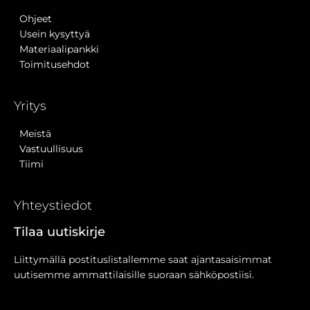
Ohjeet
Usein kysyttyä
Materiaalipankki
Toimitusehdot
Yritys
Meistä
Vastuullisuus
Tiimi
Yhteystiedot
Tilaa uutiskirje
Liittymällä postituslistallemme saat ajantasaisimmat
uutisemme ammattilaisille suoraan sähköpostiisi.