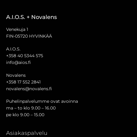
A.I.O.S. + Novalens
Venekuja 1
FIN-05720 HYVINKÄÄ
A.I.O.S.
+358 40 5344 575
info@aios.fi
Novalens
+358 17 552 2841
novalens@novalens.fi
Puhelinpalvelumme ovat avoinna
ma – to klo 9.00 – 16.00
pe klo 9.00 – 15.00
Asiakaspalvelu