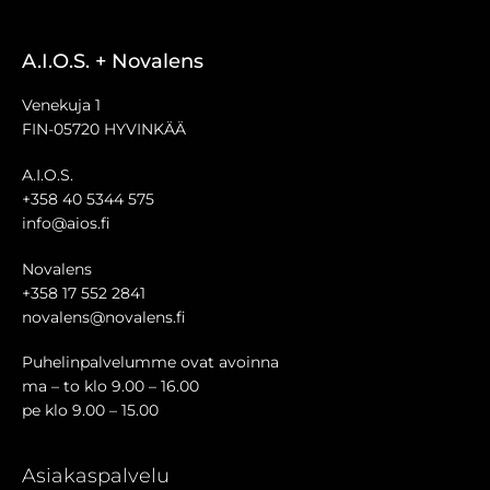
A.I.O.S. + Novalens
Venekuja 1
FIN-05720 HYVINKÄÄ
A.I.O.S.
+358 40 5344 575
info@aios.fi
Novalens
+358 17 552 2841
novalens@novalens.fi
Puhelinpalvelumme ovat avoinna
ma – to klo 9.00 – 16.00
pe klo 9.00 – 15.00
Asiakaspalvelu