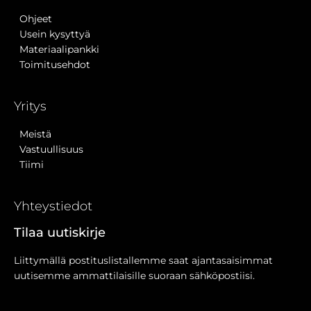
Ohjeet
Usein kysyttyä
Materiaalipankki
Toimitusehdot
Yritys
Meistä
Vastuullisuus
Tiimi
Yhteystiedot
Tilaa uutiskirje
Liittymällä postituslistallemme saat ajantasaisimmat
uutisemme ammattilaisille suoraan sähköpostiisi.