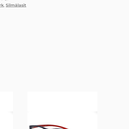
rk
,
Silmälasit