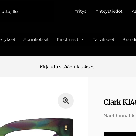
Yritys
Yhteystiedot
A
luttajille
ehykset
Aurinkolasit
Piilolinssit
Tarvikkeet
Brändi
Kirjaudu sisään
tilataksesi.
Clark K14
Näet hinnat k