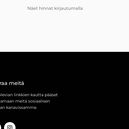
Näet hinnat kirjautumalla
raa meitä
olevian linkkien kautta pääset
aamaan meitä sosiaalisen
an kanavissamme.