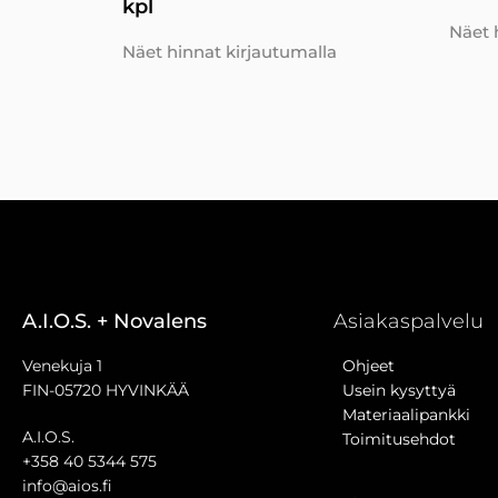
kpl
Näet 
Näet hinnat kirjautumalla
A.I.O.S. + Novalens
Asiakaspalvelu
Venekuja 1
Ohjeet
FIN-05720 HYVINKÄÄ
Usein kysyttyä
Materiaalipankki
A.I.O.S.
Toimitusehdot
+358 40 5344 575
info@aios.fi