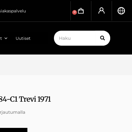
siakaspalvelu
0
t
Uutiset
84-C1 Trevi 1971
irjautumalla