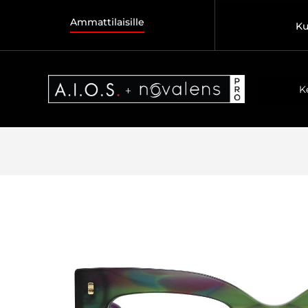
Ammattilaisille
Ku
K