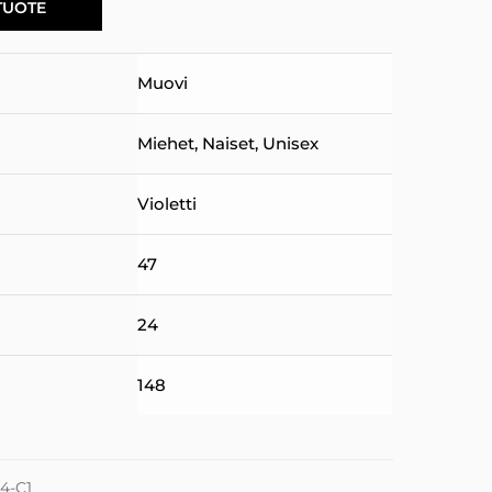
TUOTE
Muovi
Miehet
,
Naiset
,
Unisex
Violetti
47
24
148
84-C1