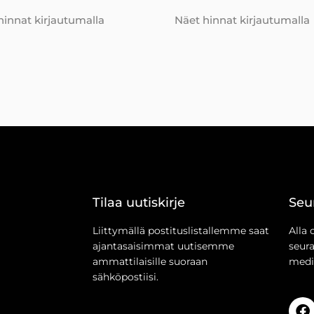
hinnat kirjautumalla
Näet hinnat kirjautumalla
Tilaa uutiskirje
Seu
Liittymällä postituslistallemme saat
Alla 
ajantasaisimmat uutisemme
seur
ammattilaisille suoraan
medi
sähköpostiisi.