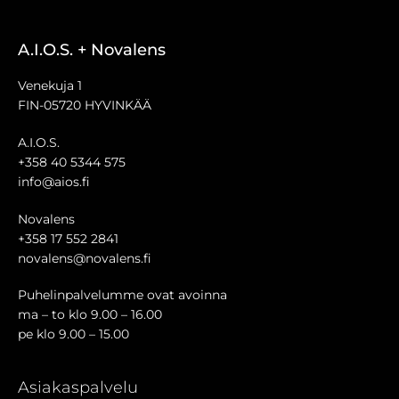
A.I.O.S. + Novalens
Venekuja 1
FIN-05720 HYVINKÄÄ
A.I.O.S.
+358 40 5344 575
info@aios.fi
Novalens
+358 17 552 2841
novalens@novalens.fi
Puhelinpalvelumme ovat avoinna
ma – to klo 9.00 – 16.00
pe klo 9.00 – 15.00
Asiakaspalvelu