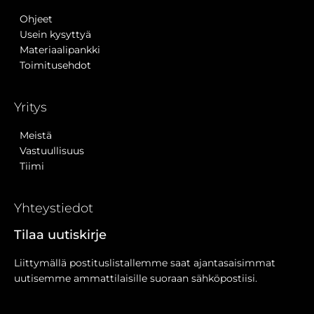
Ohjeet
Usein kysyttyä
Materiaalipankki
Toimitusehdot
Yritys
Meistä
Vastuullisuus
Tiimi
Yhteystiedot
Tilaa uutiskirje
Liittymällä postituslistallemme saat ajantasaisimmat
uutisemme ammattilaisille suoraan sähköpostiisi.