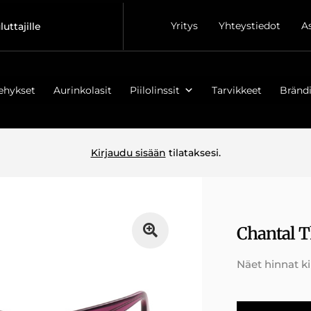
Yritys
Yhteystiedot
A
luttajille
ehykset
Aurinkolasit
Piilolinssit
Tarvikkeet
Brändi
Kirjaudu sisään
tilataksesi.
Chantal 
Näet hinnat k