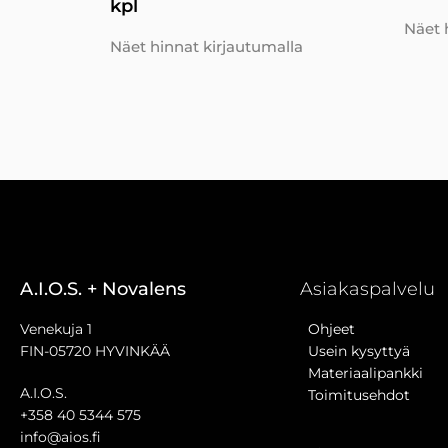
kpl
Näet 
Näet hinnat kirjautumalla
A.I.O.S. + Novalens
Asiakaspalvelu
Venekuja 1
Ohjeet
FIN-05720 HYVINKÄÄ
Usein kysyttyä
Materiaalipankki
A.I.O.S.
Toimitusehdot
+358 40 5344 575
info@aios.fi