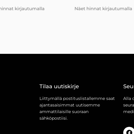
hinnat kirjautumalla
Näet hinnat kirjautumalla
Tilaa uutiskirje
Seu
Liittymällä postituslistallemme saat
Alla 
ajantasaisimmat uutisemme
seur
ammattilaisille suoraan
medi
sähköpostiisi.