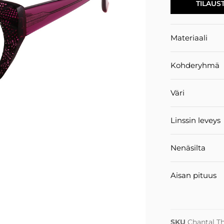
TILAUS
Materiaali
Kohderyhmä
Väri
Linssin leveys
Nenäsilta
Aisan pituus
SKU
Chantal T