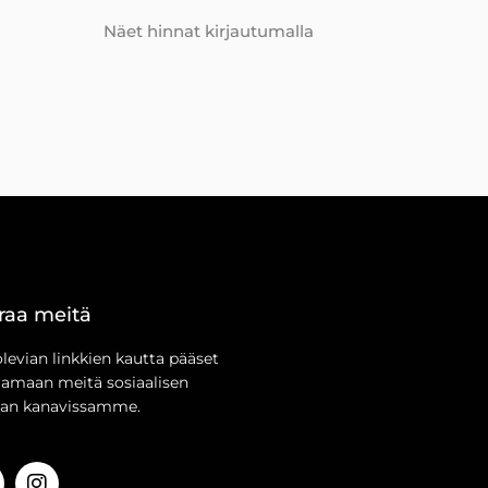
Näet hinnat kirjautumalla
raa meitä
olevian linkkien kautta pääset
aamaan meitä sosiaalisen
an kanavissamme.