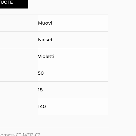
TUOTE
Muovi
Naiset
Violetti
50
18
140
homass CT-14212-C2