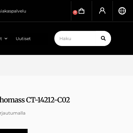
siakaspalvelu
0
t
Uutiset
Thomass CT-14212-C02
irjautumalla