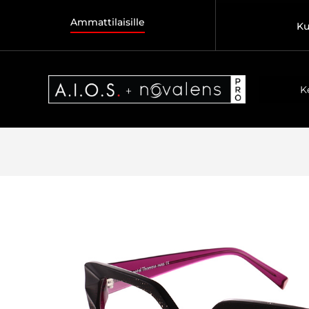
Ammattilaisille
Ku
K