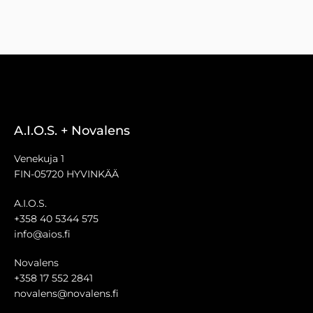
A.I.O.S. + Novalens
Venekuja 1
FIN-05720 HYVINKÄÄ
A.I.O.S.
+358 40 5344 575
info@aios.fi
Novalens
+358 17 552 2841
novalens@novalens.fi