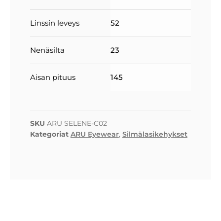
Linssin leveys
52
Nenäsilta
23
Aisan pituus
145
SKU
ARU SELENE-C02
Kategoriat
ARU Eyewear
,
Silmälasikehykset