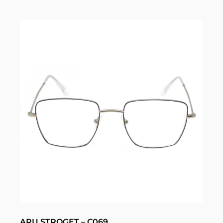
ARU STROGET – C069