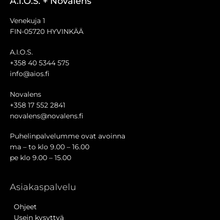
A.I.O.S. + Novalens
Venekuja 1
FIN-05720 HYVINKÄÄ
A.I.O.S.
+358 40 5344 575
info@aios.fi
Novalens
+358 17 552 2841
novalens@novalens.fi
Puhelinpalvelumme ovat avoinna
ma – to klo 9.00 – 16.00
pe klo 9.00 – 15.00
Asiakaspalvelu
Ohjeet
Usein kysyttyä