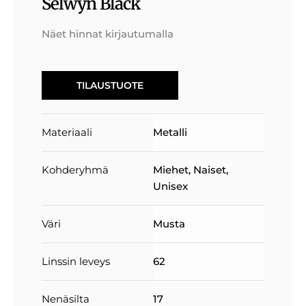
Selwyn Black
Näet hinnat kirjautumalla
TILAUSTUOTE
Materiaali
Metalli
Kohderyhmä
Miehet
,
Naiset
,
Unisex
Väri
Musta
Linssin leveys
62
Nenäsilta
17