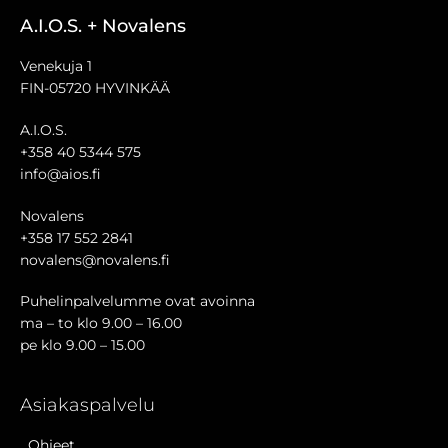
A.I.O.S. + Novalens
Venekuja 1
FIN-05720 HYVINKÄÄ
A.I.O.S.
+358 40 5344 575
info@aios.fi
Novalens
+358 17 552 2841
novalens@novalens.fi
Puhelinpalvelumme ovat avoinna
ma – to klo 9.00 – 16.00
pe klo 9.00 – 15.00
Asiakaspalvelu
Ohjeet