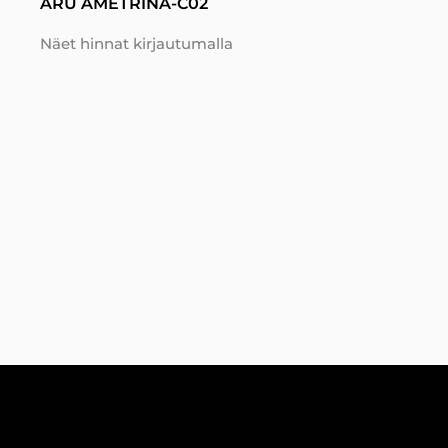
ARU AMETRINA-C02
Näet hinnat kirjautumalla