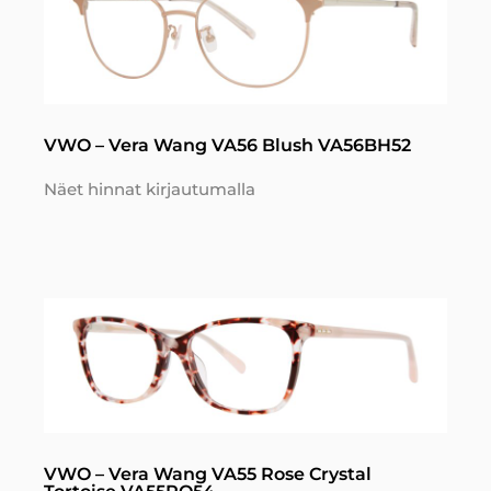
VWO – Vera Wang VA56 Blush VA56BH52
Näet hinnat kirjautumalla
VWO – Vera Wang VA55 Rose Crystal