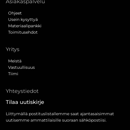
Asiakaspalvelu
Ohjeet
Usein kysyttyä
Materiaalipankki
Toimitusehdot
Yritys
Meistä
Vastuullisuus
Tiimi
Yhteystiedot
Tilaa uutiskirje
Liittymällä postituslistallemme saat ajantasaisimmat
uutisemme ammattilaisille suoraan sähköpostiisi.