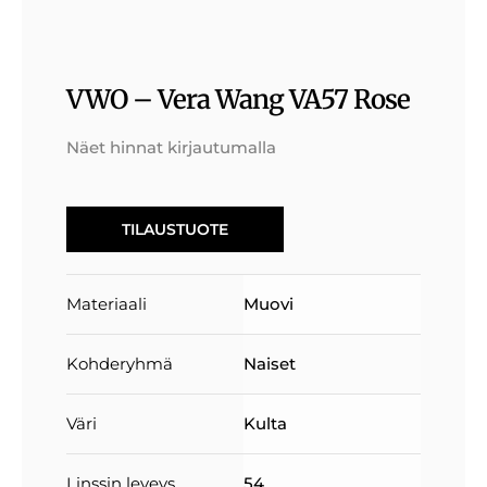
VWO – Vera Wang VA57 Rose
Näet hinnat kirjautumalla
TILAUSTUOTE
Materiaali
Muovi
Kohderyhmä
Naiset
Väri
Kulta
Linssin leveys
54