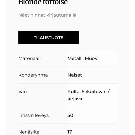
Blonde tortoise
Näet hinnat kirjautumalla
TILAUSTUOTE
Materiaali
Metalli
,
Muovi
Kohderyhmä
Naiset
Väri
Kulta
,
Sekoiteväri /
kirjava
Linssin leveys
50
Nenäsilta
17