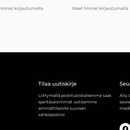
hinnat kirjautumalla
Näet hinnat kirjautumalla
Tilaa uutiskirje
Seu
Liittymällä postituslistallemme saat
Alla 
ajantasaisimmat uutisemme
seur
ammattilaisille suoraan
medi
sähköpostiisi.