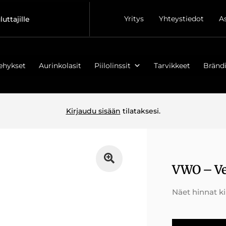
Yritys
Yhteystiedot
A
luttajille
ehykset
Aurinkolasit
Piilolinssit
Tarvikkeet
Brändi
Kirjaudu sisään
tilataksesi.
VWO – Ve
Näet hinnat k