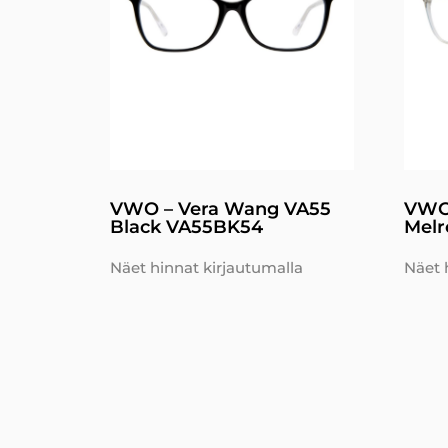
VWO – Vera Wang VA55
VWO
Black VA55BK54
Melr
Näet hinnat kirjautumalla
Näet 