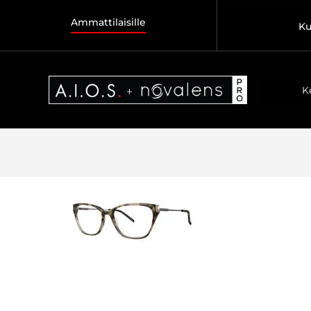
Ammattilaisille
Ku
K