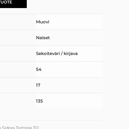
TUOTE
Muovi
Naiset
Sekoiteväri / kirjava
54
17
135
 Sidora Tortoise TO