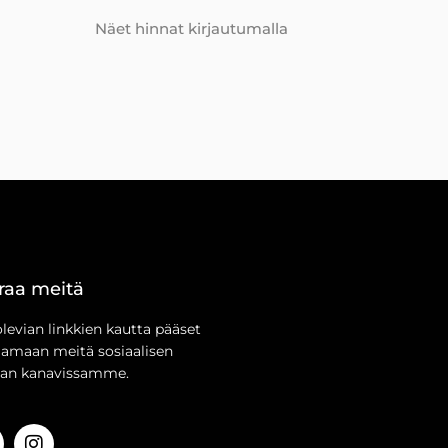
Näet hinnat kirjautumalla
raa meitä
olevian linkkien kautta pääset
aamaan meitä sosiaalisen
an kanavissamme.