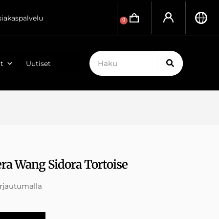
siakaspalvelu
0
t
Uutiset
ra Wang Sidora Tortoise
irjautumalla