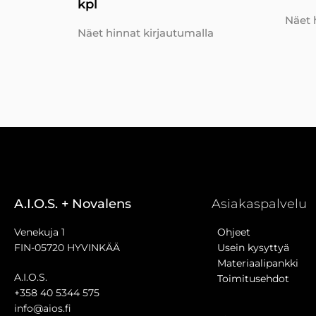
kpl
Näet 
Näet hinnat kirjautumalla
A.I.O.S. + Novalens
Asiakaspalvelu
Venekuja 1
Ohjeet
FIN-05720 HYVINKÄÄ
Usein kysyttyä
Materiaalipankki
A.I.O.S.
Toimitusehdot
+358 40 5344 575
info@aios.fi