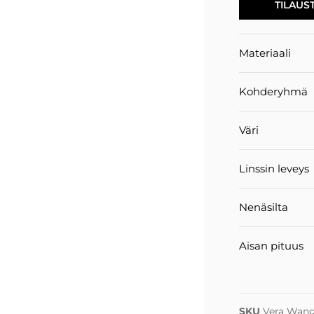
TILAUS
Materiaali
Kohderyhmä
Väri
Linssin leveys
Nenäsilta
Aisan pituus
SKU
Vera Wang