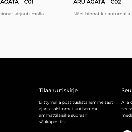
AGATA – C01
ARU AGATA – C02
hinnat kirjautumalla
Näet hinnat kirjautumalla
Tilaa uutiskirje
Seu
Liittymällä postituslistallemme saat
Alla 
ajantasaisimmat uutisemme
seur
ammattilaisille suoraan
medi
sähköpostiisi.