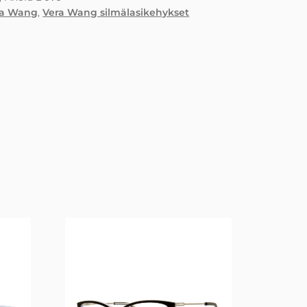
ra Wang
,
Vera Wang silmälasikehykset