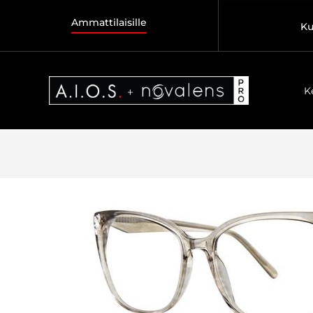
Ammattilaisille
Ku
K