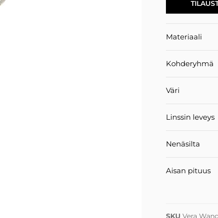
TILAUS
Materiaali
Kohderyhmä
Väri
Linssin leveys
Nenäsilta
Aisan pituus
SKU
Vera Wan