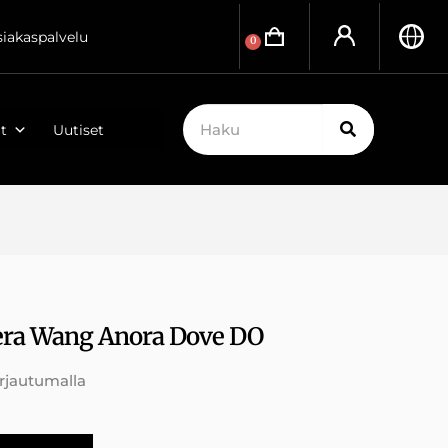
siakaspalvelu
0
t
Uutiset
ra Wang Anora Dove DO
irjautumalla