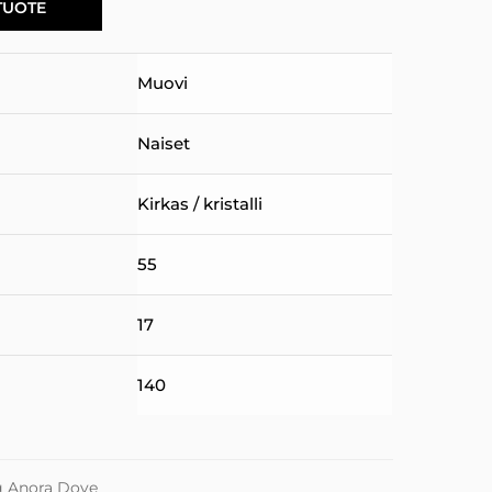
TUOTE
Muovi
Naiset
Kirkas / kristalli
55
17
140
g Anora Dove