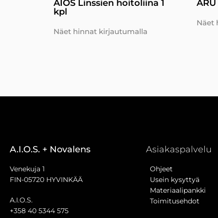
AIOS Linssien hoitoliina 1
ARU 
kpl
Näet 
Näet hinnat kirjautumalla
A.I.O.S. + Novalens
Asiakaspalvelu
Venekuja 1
Ohjeet
FIN-05720 HYVINKÄÄ
Usein kysyttyä
Materiaalipankki
A.I.O.S.
Toimitusehdot
+358 40 5344 575