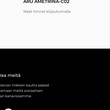
ARU AMETRINA-C02
Näet hinnat kirjautumalla
raa meitä
olevian linkkien kautta pääset
aamaan meitä sosiaalisen
an kanavissamme.