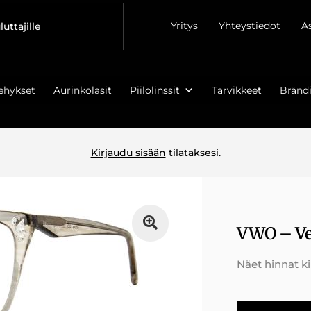
Yritys
Yhteystiedot
A
luttajille
ehykset
Aurinkolasit
Piilolinssit
Tarvikkeet
Brändi
Kirjaudu sisään
tilataksesi.
VWO – Ve
Näet hinnat k