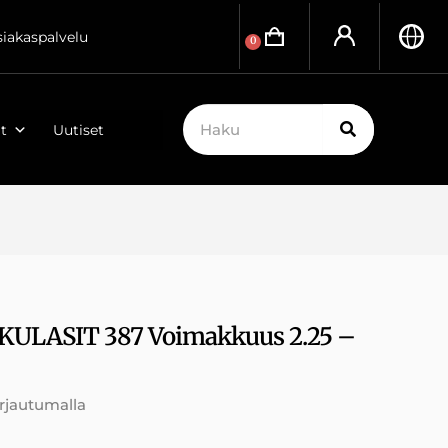
siakaspalvelu
0
t
Uutiset
KULASIT 387 Voimakkuus 2.25 –
irjautumalla