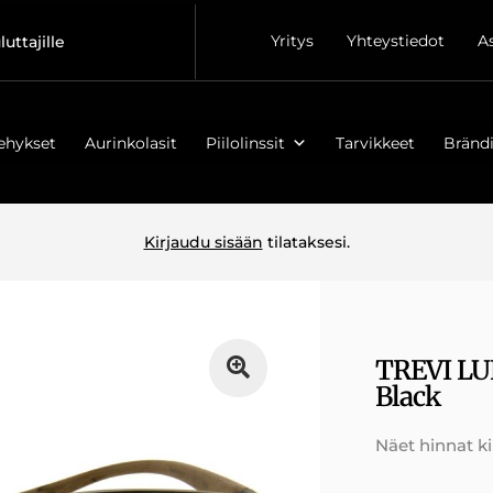
Yritys
Yhteystiedot
A
luttajille
ehykset
Aurinkolasit
Piilolinssit
Tarvikkeet
Brändi
Kirjaudu sisään
tilataksesi.
TREVI LU
Black
Näet hinnat k