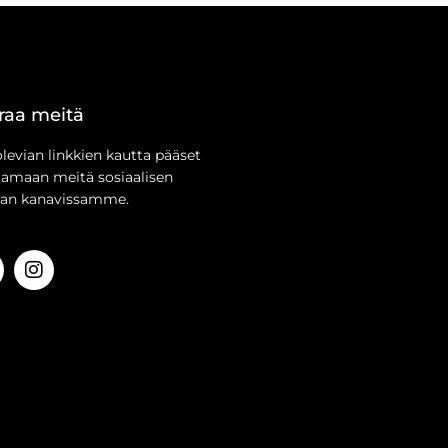
raa meitä
olevian linkkien kautta pääset
aamaan meitä sosiaalisen
an kanavissamme.