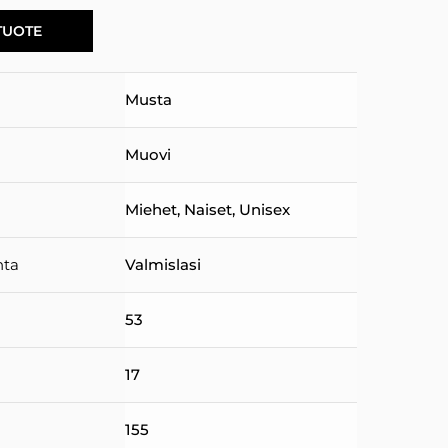
TUOTE
Musta
Muovi
Miehet
,
Naiset
,
Unisex
nta
Valmislasi
53
17
155