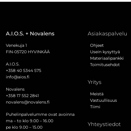
A.I.O.S. + Novalens
Asiakaspalvelu
Venekuja 1
Ohjeet
FIN-05720 HYVINKÄÄ
Usein kysyttyä
Materiaalipankki
A.I.O.S.
Toimitusehdot
+358 40 5344 575
info@aios.fi
Yritys
Novalens
Meistä
+358 17 552 2841
Vastuullisuus
novalens@novalens.fi
Tiimi
Puhelinpalvelumme ovat avoinna
ma – to klo 9.00 – 16.00
Yhteystiedot
pe klo 9.00 – 15.00