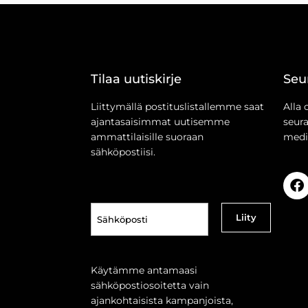
Tilaa uutiskirje
Seu
Liittymällä postituslistallemme saat
Alla 
ajantasaisimmat uutisemme
seur
ammattilaisille suoraan
medi
sähköpostiisi.
Sähköposti
(Pakollinen)
Käytämme antamaasi
sähköpostiosoitetta vain
ajankohtaisista kampanjoista,