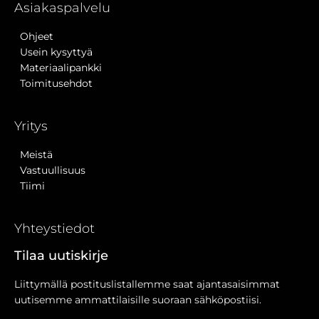
Asiakaspalvelu
Ohjeet
Usein kysyttyä
Materiaalipankki
Toimitusehdot
Yritys
Meistä
Vastuullisuus
Tiimi
Yhteystiedot
Tilaa uutiskirje
Liittymällä postituslistallemme saat ajantasaisimmat
uutisemme ammattilaisille suoraan sähköpostiisi.