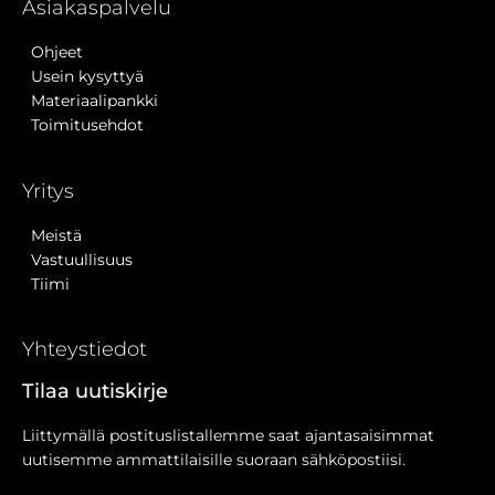
Asiakaspalvelu
Ohjeet
Usein kysyttyä
Materiaalipankki
Toimitusehdot
Yritys
Meistä
Vastuullisuus
Tiimi
Yhteystiedot
Tilaa uutiskirje
Liittymällä postituslistallemme saat ajantasaisimmat
uutisemme ammattilaisille suoraan sähköpostiisi.