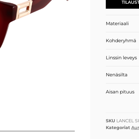
TILAUS
Materiaali
Kohderyhmä
Linssin leveys
Nenäsilta
Aisan pituus
SKU
LANCEL S
Kategoriat
Aur