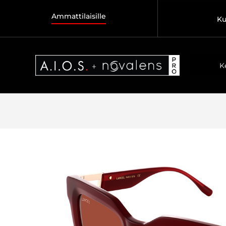
Ammattilaisille
Ku
K