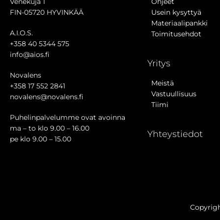
Venekuja 1
Ohjeet
FIN-05720 HYVINKÄÄ
Usein kysyttyä
Materiaalipankki
A.I.O.S.
Toimitusehdot
+358 40 5344 575
info@aios.fi
Yritys
Novalens
Meistä
+358 17 552 2841
Vastuullisuus
novalens@novalens.fi
Tiimi
Puhelinpalvelumme ovat avoinna
ma – to klo 9.00 – 16.00
Yhteystiedot
pe klo 9.00 – 15.00
Copyrig