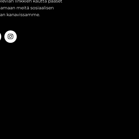
olevian linkkien kautta pääset
aamaan meitä sosiaalisen
an kanavissamme.