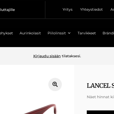
Yritys
Yhteystiedot
A
luttajille
ehykset
Aurinkolasit
Piilolinssit
Tarvikkeet
Brändi
Kirjaudu sisään
tilataksesi.
LANCEL S
Näet hinnat k