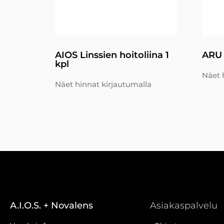
AIOS Linssien hoitoliina 1
ARU 
kpl
Näet 
Näet hinnat kirjautumalla
A.I.O.S. + Novalens
Asiakaspalvelu