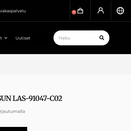
siakaspalvelu
0
t
Uutiset
UN LAS-91047-C02
irjautumalla