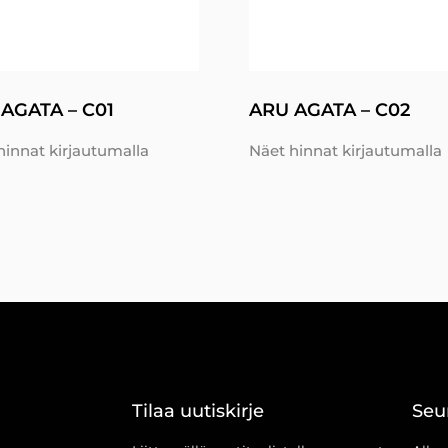
AGATA – C01
ARU AGATA – C02
hinnat kirjautumalla
Näet hinnat kirjautumalla
Tilaa uutiskirje
Seu