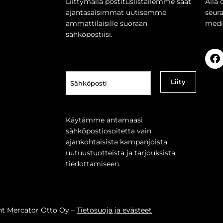
Liittymällä postituslistallemme saat
Alla 
ajantasaisimmat uutisemme
seur
ammattilaisille suoraan
medi
sähköpostiisi.
Sähköposti
(Pakollinen)
Käytämme antamaasi
sähköpostiosoitetta vain
ajankohtaisista kampanjoista,
uutuustuotteista ja tarjouksista
tiedottamiseen.
ht Mercator Otto Oy –
Tietosuoja ja evästeet