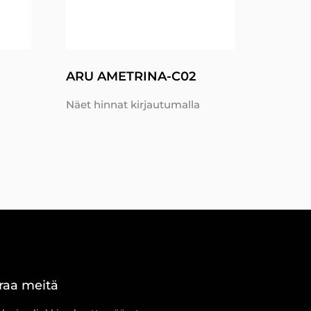
ARU AMETRINA-C02
Näet hinnat kirjautumalla
raa meitä