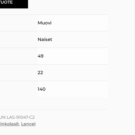
TUOTE
Muovi
Naiset
49
22
140
UN LAS-91047-C2
inkolasit
,
Lancel