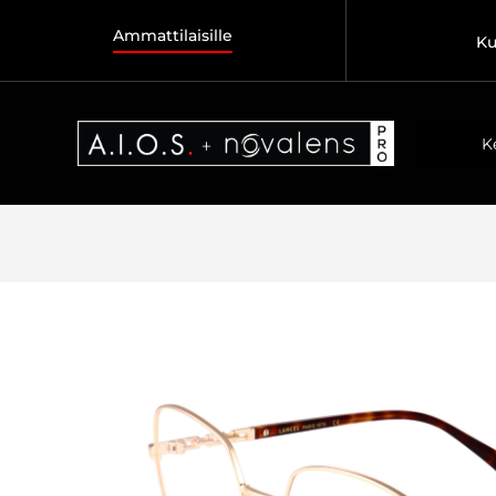
Ammattilaisille
Ku
K