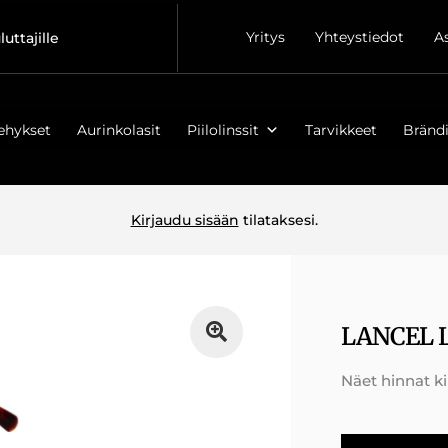
Yritys
Yhteystiedot
A
luttajille
ehykset
Aurinkolasit
Piilolinssit
Tarvikkeet
Brändi
Kirjaudu sisään
tilataksesi.
LANCEL 
Näet hinnat k