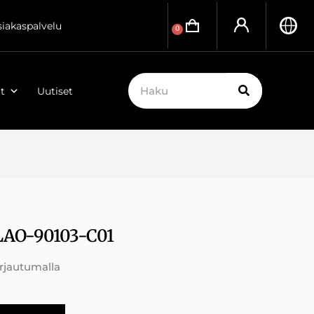
siakaspalvelu
0
t
Uutiset
LAO-90103-C01
irjautumalla