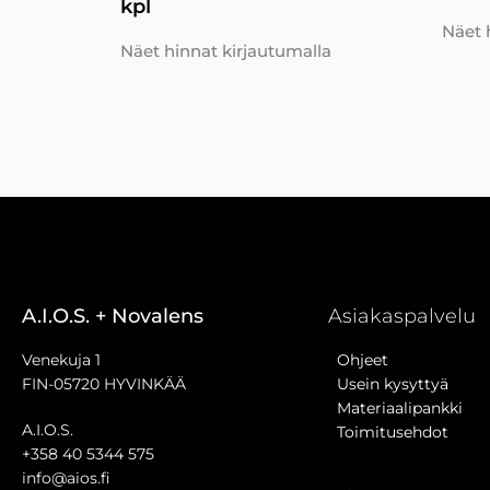
kpl
Näet 
Näet hinnat kirjautumalla
A.I.O.S. + Novalens
Asiakaspalvelu
Venekuja 1
Ohjeet
FIN-05720 HYVINKÄÄ
Usein kysyttyä
Materiaalipankki
A.I.O.S.
Toimitusehdot
+358 40 5344 575
info@aios.fi