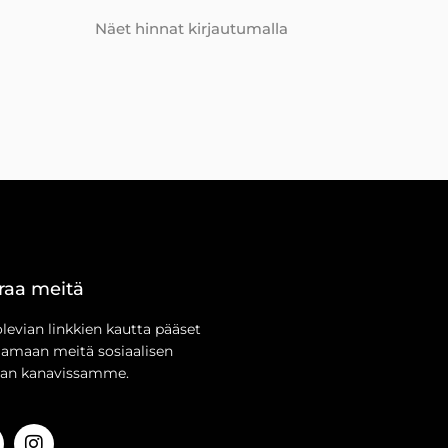
Näet hinnat kirjautumalla
raa meitä
olevian linkkien kautta pääset
aamaan meitä sosiaalisen
an kanavissamme.