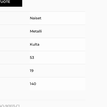
TUOTE
Naiset
Metalli
Kulta
53
19
140
AO-90103-C1