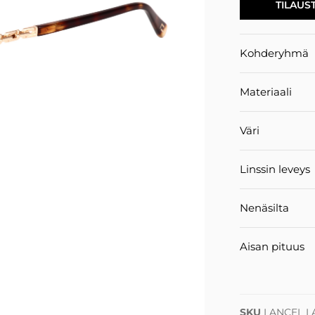
TILAUS
Kohderyhmä
Materiaali
Väri
Linssin leveys
Nenäsilta
Aisan pituus
SKU
LANCEL L