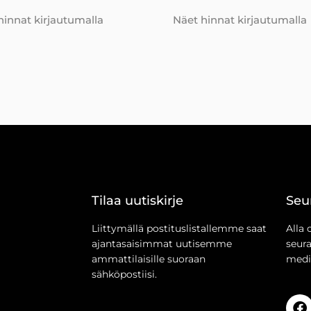
hinnat kirjautumalla
Näet hinnat kirjautumalla
Tilaa uutiskirje
Seu
Liittymällä postituslistallemme saat
Alla 
ajantasaisimmat uutisemme
seur
ammattilaisille suoraan
medi
sähköpostiisi.