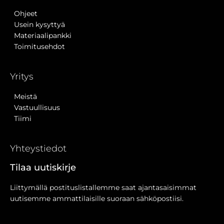
Ohjeet
Usein kysyttyä
Materiaalipankki
Toimitusehdot
Yritys
Meistä
Vastuullisuus
Tiimi
Yhteystiedot
Tilaa uutiskirje
Liittymällä postituslistallemme saat ajantasaisimmat
uutisemme ammattilaisille suoraan sähköpostiisi.