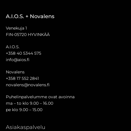
A.I.O.S. + Novalens
Venekuja 1
FIN-05720 HYVINKÄÄ
A.I.O.S.
+358 40 5344 575
info@aios.fi
Novalens
+358 17 552 2841
novalens@novalens.fi
Puhelinpalvelumme ovat avoinna
ma – to klo 9.00 – 16.00
pe klo 9.00 – 15.00
Asiakaspalvelu