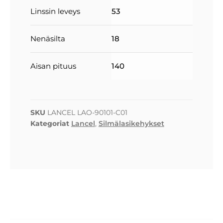
Linssin leveys
53
Nenäsilta
18
Aisan pituus
140
SKU
LANCEL LAO-90101-C01
Kategoriat
Lancel
,
Silmälasikehykset