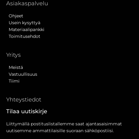
Asiakaspalvelu
Ohjeet
Usein kysyttyä
Materiaalipankki
Toimitusehdot
Yritys
Meistä
Vastuullisuus
Tiimi
Yhteystiedot
Tilaa uutiskirje
Liittymällä postituslistallemme saat ajantasaisimmat
uutisemme ammattilaisille suoraan sähköpostiisi.