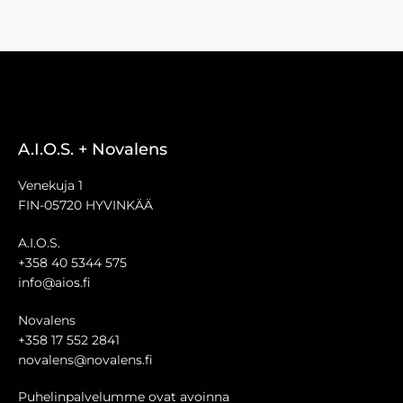
A.I.O.S. + Novalens
Venekuja 1
FIN-05720 HYVINKÄÄ
A.I.O.S.
+358 40 5344 575
info@aios.fi
Novalens
+358 17 552 2841
novalens@novalens.fi
Puhelinpalvelumme ovat avoinna