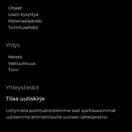
Ohjeet
Usein kysyttyä
Materiaalipankki
Toimitusehdot
Yritys
Meistä
Vastuullisuus
Tiimi
Yhteystiedot
Tilaa uutiskirje
Liittymällä postituslistallemme saat ajantasaisimmat
uutisemme ammattilaisille suoraan sähköpostiisi.