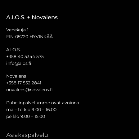
A.I.O.S. + Novalens
Venekuja 1
FIN-05720 HYVINKÄÄ
A.I.O.S.
+358 40 5344 575
info@aios.fi
Novalens
+358 17 552 2841
novalens@novalens.fi
Puhelinpalvelumme ovat avoinna
ma – to klo 9.00 – 16.00
pe klo 9.00 – 15.00
Asiakaspalvelu