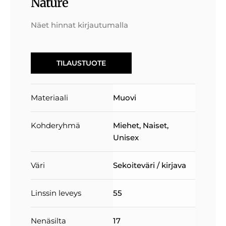
Nature
Näet hinnat kirjautumalla
TILAUSTUOTE
Materiaali
Muovi
Kohderyhmä
Miehet
,
Naiset
,
Unisex
Väri
Sekoiteväri / kirjava
Linssin leveys
55
Nenäsilta
17