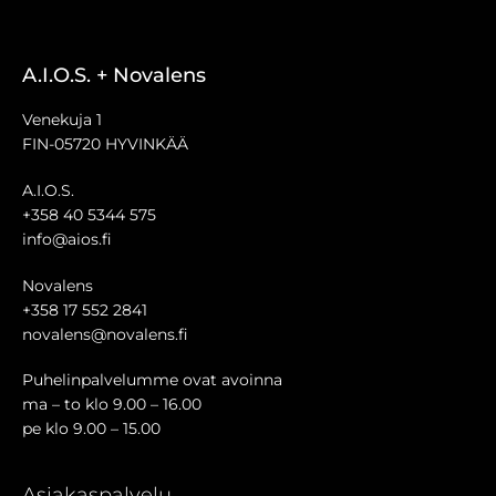
A.I.O.S. + Novalens
Venekuja 1
FIN-05720 HYVINKÄÄ
A.I.O.S.
+358 40 5344 575
info@aios.fi
Novalens
+358 17 552 2841
novalens@novalens.fi
Puhelinpalvelumme ovat avoinna
ma – to klo 9.00 – 16.00
pe klo 9.00 – 15.00
Asiakaspalvelu