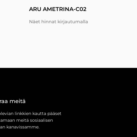
ARU AMETRINA-C02
Näet hinnat kirjautumalla
raa meitä
olevian linkkien kautta pääset
aamaan meitä sosiaalisen
an kanavissamme.