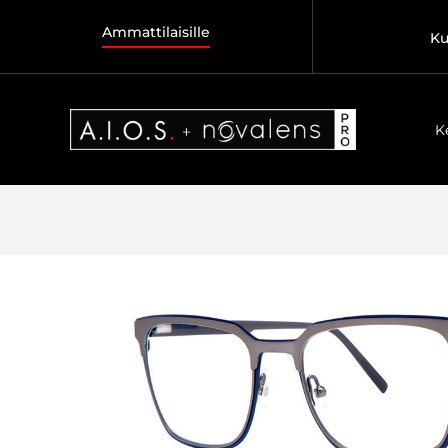
Ammattilaisille
Ku
K