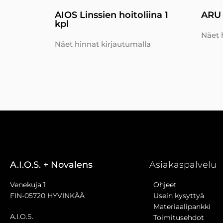
AIOS Linssien hoitoliina 1
ARU 
kpl
Näet 
Näet hinnat kirjautumalla
A.I.O.S. + Novalens
Asiakaspalvelu
Venekuja 1
Ohjeet
FIN-05720 HYVINKÄÄ
Usein kysyttyä
Materiaalipankki
A.I.O.S.
Toimitusehdot