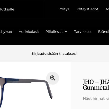
Yritys
Yhteystiedot
A
luttajille
ehykset
Aurinkolasit
Piilolinssit
Tarvikkeet
Brändi
Kirjaudu sisään
tilataksesi.
JHO – J
Gunmeta
Näet hinnat k