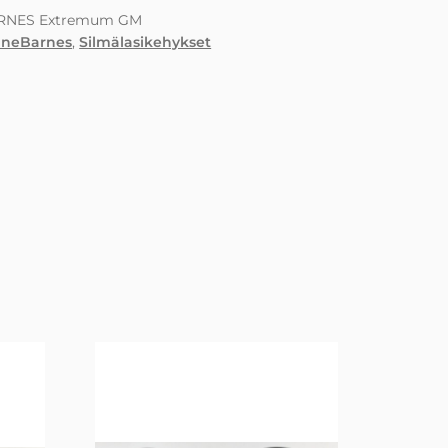
RNES Extremum GM
aneBarnes
,
Silmälasikehykset