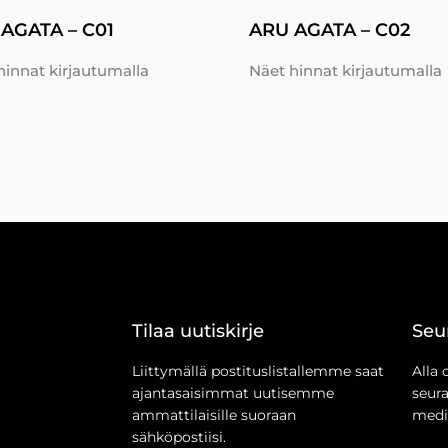
AGATA – C01
ARU AGATA – C02
hinnat kirjautumalla
Näet hinnat kirjautumalla
Tilaa uutiskirje
Seu
Liittymällä postituslistallemme saat
Alla 
ajantasaisimmat uutisemme
seur
ammattilaisille suoraan
medi
sähköpostiisi.