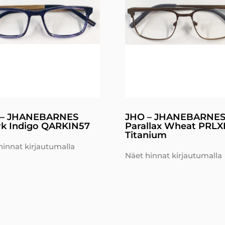
 – JHANEBARNES
JHO – JHANEBARNE
k Indigo QARKIN57
Parallax Wheat PRLX
Titanium
hinnat kirjautumalla
Näet hinnat kirjautumalla