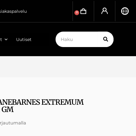
siakaspalvelu
0
t
Uutiset
HANEBARNES EXTREMUM
l GM
irjautumalla