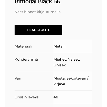
Bimodal Black BK
Näet hinnat kirjautumalla
TILAUSTUOTE
Materiaali
Metalli
Kohderyhmä
Miehet
,
Naiset
,
Unisex
Väri
Musta
,
Sekoiteväri /
kirjava
Linssin leveys
48