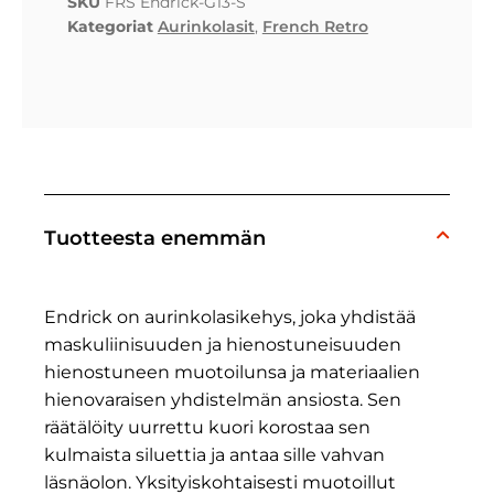
SKU
FRS Endrick-G13-S
Kategoriat
Aurinkolasit
,
French Retro
Tuotteesta enemmän
Endrick on aurinkolasikehys, joka yhdistää
maskuliinisuuden ja hienostuneisuuden
hienostuneen muotoilunsa ja materiaalien
hienovaraisen yhdistelmän ansiosta. Sen
räätälöity uurrettu kuori korostaa sen
kulmaista siluettia ja antaa sille vahvan
läsnäolon. Yksityiskohtaisesti muotoillut