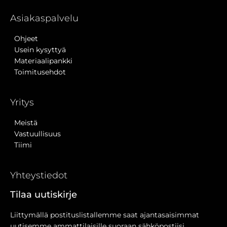
Asiakaspalvelu
Ohjeet
Usein kysyttyä
Materiaalipankki
Toimitusehdot
Yritys
Meistä
Vastuullisuus
Tiimi
Yhteystiedot
Tilaa uutiskirje
Liittymällä postituslistallemme saat ajantasaisimmat
uutisemme ammattilaisille suoraan sähköpostiisi.