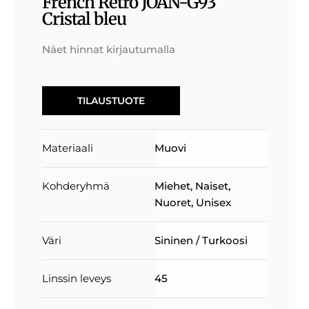
French Retro JOAN-G93
Cristal bleu
Näet hinnat kirjautumalla
TILAUSTUOTE
Materiaali
Muovi
Kohderyhmä
Miehet
,
Naiset
,
Nuoret
,
Unisex
Väri
Sininen / Turkoosi
Linssin leveys
45