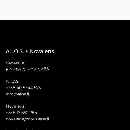
A.I.O.S. + Novalens
Venekuja 1
FIN-05720 HYVINKÄÄ
A.I.O.S.
+358 40 5344 575
info@aios.fi
Novalens
+358 17 552 2841
novalens@novalens.fi