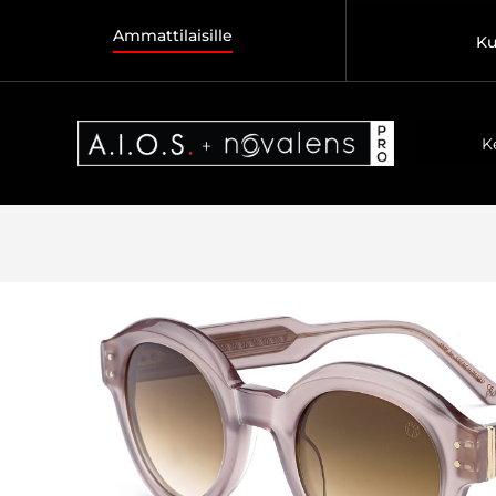
Ammattilaisille
Ku
K