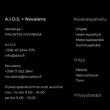
A.I.O.S. + Novalens
Asiakaspalvelu
Venekuja 1
Ohjeet
FIN-05720 HYVINKÄÄ
Usein kysyttyä
Materiaalipankki
A.I.O.S.
Toimitusehdot
+358 40 5344 575
info@aios.fi
Yritys
Novalens
Meistä
+358 17 552 2841
Vastuullisuus
novalens@novalens.fi
Tiimi
Puhelinpalvelumme ovat avoinna
ma – to klo 9.00 – 16.00
Yhteystiedot
pe klo 9.00 – 15.00