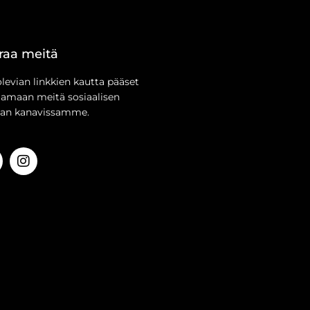
raa meitä
olevian linkkien kautta pääset
aamaan meitä sosiaalisen
an kanavissamme.