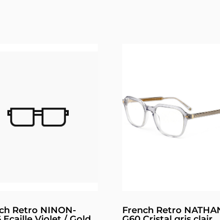
ch Retro NINON-
French Retro NATHA
Ecaille Violet / Gold
G60 Cristal gris clair