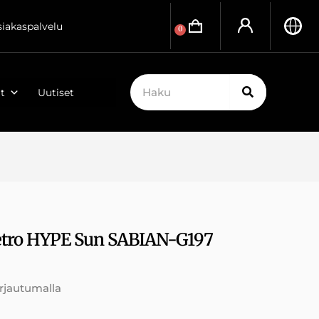
siakaspalvelu
0
t
Uutiset
etro HYPE Sun SABIAN-G197
irjautumalla