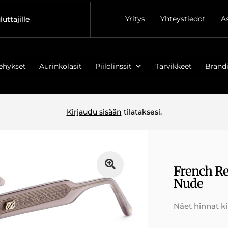
Yritys
Yhteystiedot
A
luttajille
ehykset
Aurinkolasit
Piilolinssit
Tarvikkeet
Brändi
Kirjaudu sisään
tilataksesi.
French R
Nude
Näet hinnat k