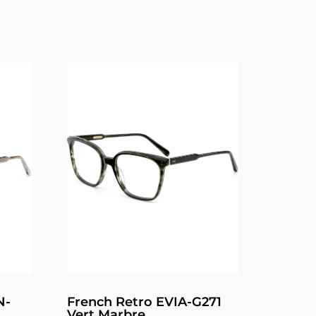
N-
French Retro EVIA-G271
Vert Marbre