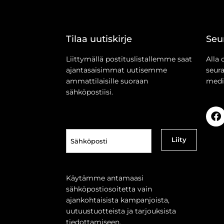
Tilaa uutiskirje
Seu
Liittymällä postituslistallemme saat
Alla 
ajantasaisimmat uutisemme
seur
ammattilaisille suoraan
medi
sähköpostiisi.
Sähköposti
(Pakollinen)
Käytämme antamaasi
sähköpostiosoitetta vain
ajankohtaisista kampanjoista,
uutuustuotteista ja tarjouksista
tiedottamiseen.