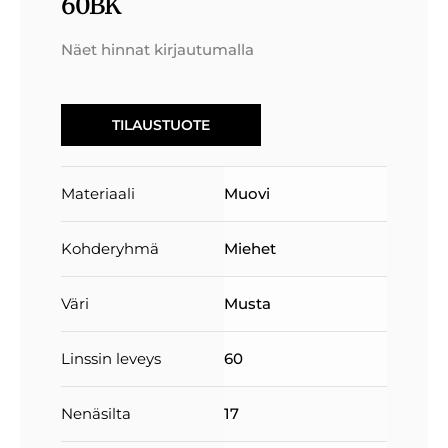
60BK
Näet hinnat kirjautumalla
TILAUSTUOTE
Materiaali
Muovi
Kohderyhmä
Miehet
Väri
Musta
Linssin leveys
60
Nenäsilta
17