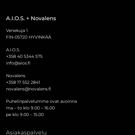
A.I.O.S. + Novalens
Venekuja 1
FIN-05720 HYVINKÄÄ
A.I.O.S.
+358 40 5344 575
info@aios.fi
Novalens
+358 17 552 2841
novalens@novalens.fi
Puhelinpalvelumme ovat avoinna
ma – to klo 9.00 – 16.00
pe klo 9.00 – 15.00
Asiakaspalvelu