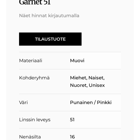
Garnet 51
Näet hinnat kirjautumalla
TILAUSTUOTE
Materiaali
Muovi
Kohderyhmä
Miehet
,
Naiset
,
Nuoret
,
Unisex
Väri
Punainen / Pinkki
Linssin leveys
51
Nenäsilta
16