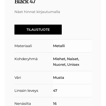
Black 47
Näet hinnat kirjautumalla
TILAUSTUOTE
Materiaali
Metalli
Kohderyhmä
Miehet
,
Naiset
,
Nuoret
,
Unisex
Väri
Musta
Linssin leveys
47
Nenäsilta
16