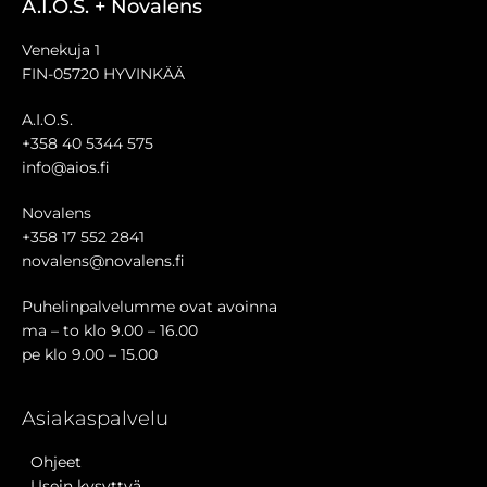
A.I.O.S. + Novalens
Venekuja 1
FIN-05720 HYVINKÄÄ
A.I.O.S.
+358 40 5344 575
info@aios.fi
Novalens
+358 17 552 2841
novalens@novalens.fi
Puhelinpalvelumme ovat avoinna
ma – to klo 9.00 – 16.00
pe klo 9.00 – 15.00
Asiakaspalvelu
Ohjeet
Usein kysyttyä