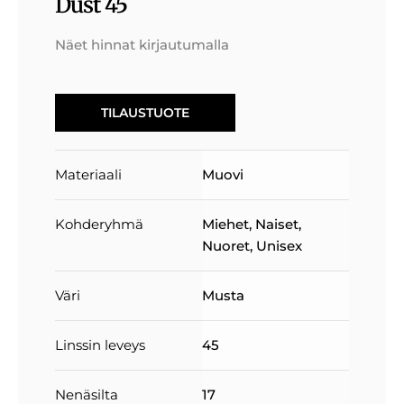
Dust 45
Näet hinnat kirjautumalla
TILAUSTUOTE
Materiaali
Muovi
Kohderyhmä
Miehet
,
Naiset
,
Nuoret
,
Unisex
Väri
Musta
Linssin leveys
45
Nenäsilta
17