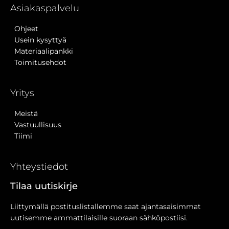
Asiakaspalvelu
Ohjeet
Usein kysyttyä
Materiaalipankki
Toimitusehdot
Yritys
Meistä
Vastuullisuus
Tiimi
Yhteystiedot
Tilaa uutiskirje
Liittymällä postituslistallemme saat ajantasaisimmat
uutisemme ammattilaisille suoraan sähköpostiisi.