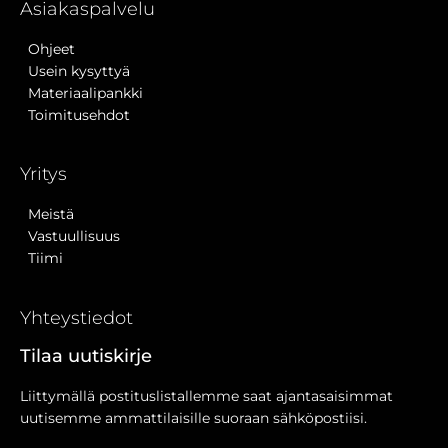
Asiakaspalvelu
Ohjeet
Usein kysyttyä
Materiaalipankki
Toimitusehdot
Yritys
Meistä
Vastuullisuus
Tiimi
Yhteystiedot
Tilaa uutiskirje
Liittymällä postituslistallemme saat ajantasaisimmat
uutisemme ammattilaisille suoraan sähköpostiisi.