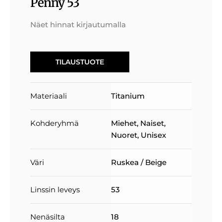
Penny 53
Näet hinnat kirjautumalla
TILAUSTUOTE
Materiaali
Titanium
Kohderyhmä
Miehet
,
Naiset
,
Nuoret
,
Unisex
Väri
Ruskea / Beige
Linssin leveys
53
Nenäsilta
18