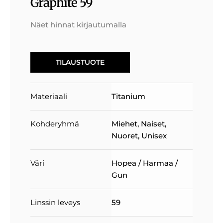
Graphite 59
Näet hinnat kirjautumalla
TILAUSTUOTE
Materiaali
Titanium
Kohderyhmä
Miehet
,
Naiset
,
Nuoret
,
Unisex
Väri
Hopea / Harmaa /
Gun
Linssin leveys
59