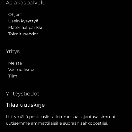
Asiakaspalvelu
Ohjeet
Usein kysyttyä
Materiaalipankki
Toimitusehdot
Yritys
Meistä
Vastuullisuus
Tiimi
Yhteystiedot
Tilaa uutiskirje
Liittymällä postituslistallemme saat ajantasaisimmat
uutisemme ammattilaisille suoraan sähköpostiisi.