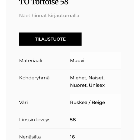
TO Tortoise 58
Näet hinnat kirjautumalla
TILAUSTUOTE
Materiaali
Muovi
Kohderyhmä
Miehet
,
Naiset
,
Nuoret
,
Unisex
Väri
Ruskea / Beige
Linssin leveys
58
Nenäsilta
16