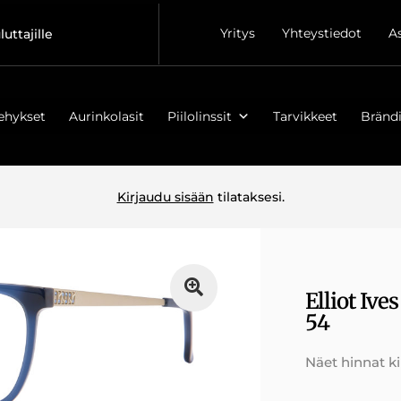
Yritys
Yhteystiedot
A
luttajille
ehykset
Aurinkolasit
Piilolinssit
Tarvikkeet
Brändi
Kirjaudu sisään
tilataksesi.
Elliot Iv
54
Näet hinnat k