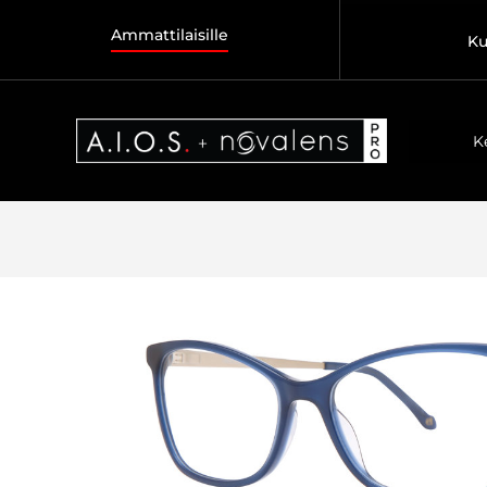
Ammattilaisille
Ku
K