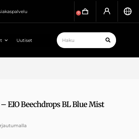
siakaspalvelu
0
t
Uutiset
es – EIO Beechdrops BL Blue Mist
irjautumalla