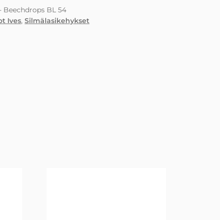
s - Beechdrops BL 54
ot Ives
,
Silmälasikehykset