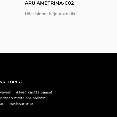
ARU AMETRINA-C02
Näet hinnat kirjautumalla
raa meitä
olevian linkkien kautta pääset
aamaan meitä sosiaalisen
an kanavissamme.