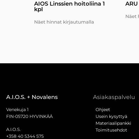
AIOS Linssien hoitoliina 1
ARU 
kpl
Näet 
Näet hinnat kirjautumalla
A.I.O.S. + Novalens
Asiakaspalvelu
Venekuja 1
Ohjeet
FIN-05720 HYVINKÄÄ
Usein kysyttyä
Materiaalipankki
A.I.O.S.
Toimitusehdot
+358 40 5344 575