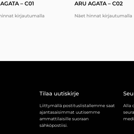
AGATA – C01
ARU AGATA – C02
hinnat kirjautumalla
Näet hinnat kirjautumalla
Tilaa uutiskirje
Seu
Liittymällä postituslistallemme saat
Alla 
ajantasaisimmat uutisemme
seur
ammattilaisille suoraan
medi
sähköpostiisi.