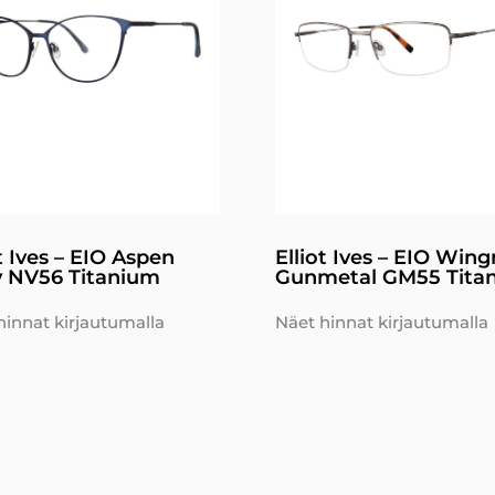
t Ives – EIO Aspen
Elliot Ives – EIO Win
 NV56 Titanium
Gunmetal GM55 Tita
hinnat kirjautumalla
Näet hinnat kirjautumalla