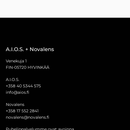
A.I.O.S. + Novalens
Venekuja 1
FIN-05720 HYVINKÄÄ
A.I.O.S.
+358 40 5344 575
info@aios.fi
Novalens
+358 17 552 2841
novalens@novalens.fi
Puhelinpalvelumme ovat avoinna