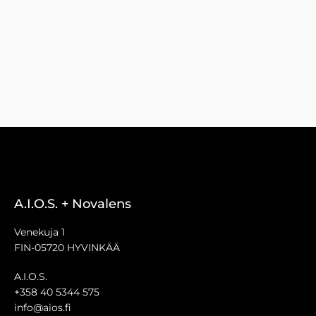
A.I.O.S. + Novalens
Venekuja 1
FIN-05720 HYVINKÄÄ
A.I.O.S.
+358 40 5344 575
info@aios.fi