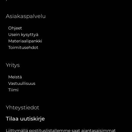
Asiakaspalvelu
Ohjeet
Usein kysyttyä
Materiaalipankki
Toimitusehdot
Yritys
Meistä
Vastuullisuus
Tiimi
Yhteystiedot
Tilaa uutiskirje
Liittymällä postituslistallemme saat ajantasaisimmat