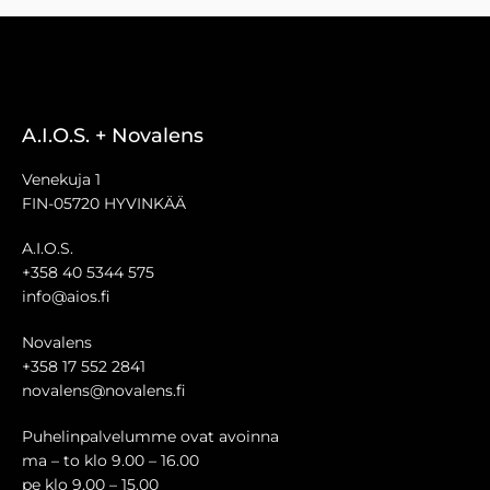
A.I.O.S. + Novalens
Venekuja 1
FIN-05720 HYVINKÄÄ
A.I.O.S.
+358 40 5344 575
info@aios.fi
Novalens
+358 17 552 2841
novalens@novalens.fi
Puhelinpalvelumme ovat avoinna
ma – to klo 9.00 – 16.00
pe klo 9.00 – 15.00